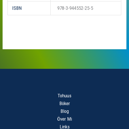
ISBN
978-3-944552-25-5
Tohuus
Böker
Blog
Över Mi
Links