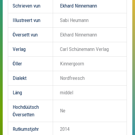
Schrieven vun
Ekhard Ninnemann
Illustreert vun
Sabi Heumann
Översett vun
Ekhard Ninnemann
Verlag
Carl Schünemann Verlag
Öller
Kinnergoorn
Dialekt
Nordfreesch
Läng
middel
Hochdüütsch
Ne
Översetten
Rutkumstjohr
2014