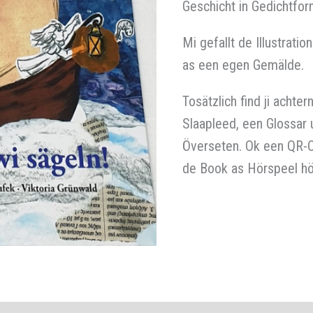
Geschicht in Gedichtform
Mi gefallt de Illustratio
as een egen Gemälde.
Tosätzlich find ji achte
Slaapleed, een Glossar
Överseten. Ok een QR-Co
de Book as Hörspeel hö