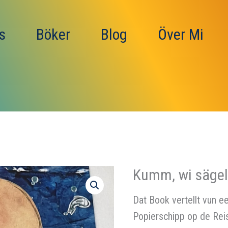
s
Böker
Blog
Över Mi
Kumm, wi sägel
Dat Book vertellt vun e
Popierschipp op de Reis