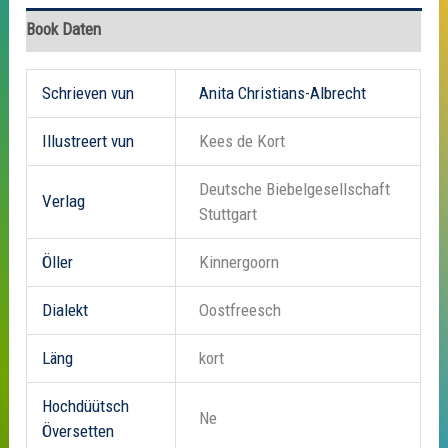
Book Daten
Schrieven vun
Anita Christians-Albrecht
Illustreert vun
Kees de Kort
Deutsche Biebelgesellschaft
Verlag
Stuttgart
Öller
Kinnergoorn
Dialekt
Oostfreesch
Läng
kort
Hochdüütsch
Ne
Översetten